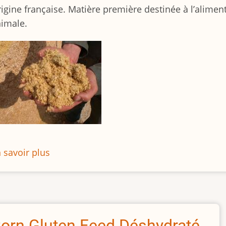
igine française. Matière première destinée à l’alimen
imale.
 savoir plus
sur
Corn
Gluten
Feed
orn Gluten Feed Déshydraté