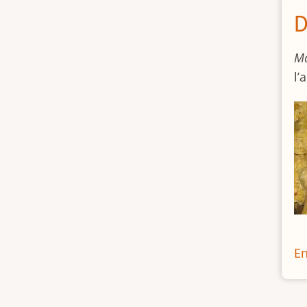
D
Ma
l’
En