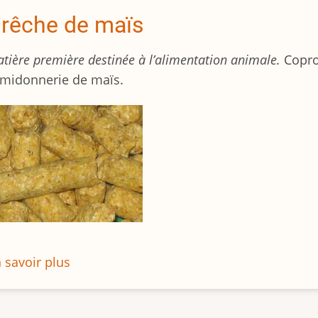
rêche de maïs
tière première destinée à l’alimentation animale.
Copro
amidonnerie de maïs.
 savoir plus
sur
Drêche
de