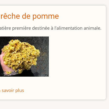
maïs
rêche de pomme
tière première destinée à l’alimentation animale.
 savoir plus
sur
Drêche
de