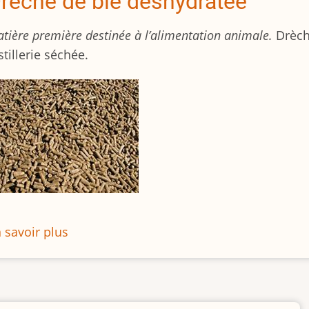
rêche de blé déshydratée
tière première destinée à l’alimentation animale.
Drèch
stillerie séchée.
 savoir plus
sur
Drêche
de
blé
déshydratée