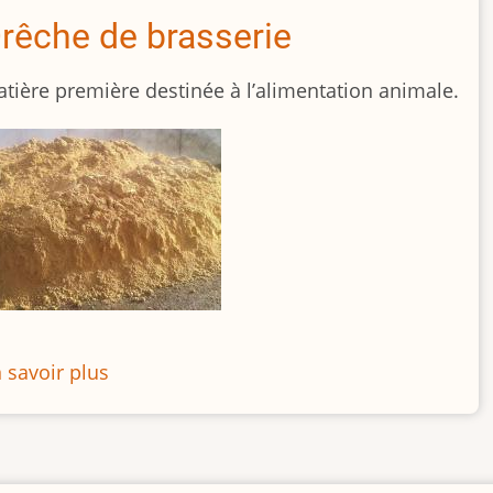
rêche de brasserie
tière première destinée à l’alimentation animale.
 savoir plus
sur
Drêche
de
brasserie