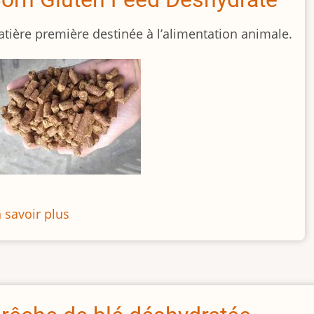
tière première destinée à l’alimentation animale.
 savoir plus
sur
Corn
Gluten
Feed
Déshydraté