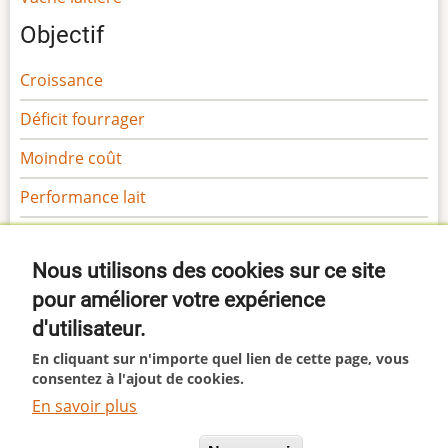
Objectif
Croissance
Déficit fourrager
Moindre coût
Performance lait
Performance viande
Nous utilisons des cookies sur ce site
Sécurité
pour améliorer votre expérience
Gamme Margaron
d'utilisateur.
Gamme Marga
En cliquant sur n'importe quel lien de cette page, vous
consentez à l'ajout de cookies.
En savoir plus
This site uses cookies. By continuing to browse the site
© 2026 Margaron, All rights reserved.