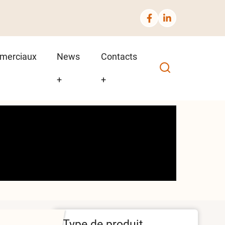
merciaux
News
Contacts
+
+
Type de produit