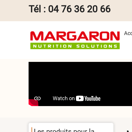
Aller
Tél : 04 76 36 20 66
au
contenu
principal
Ma
Acc
na
Les produits pour la