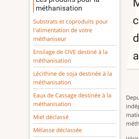
M
méthanisation
c
Substrats et coproduits pour
l'alimentation de votre
d
méthaniseur
Ensilage de CIVE destiné à la
a
méthanisation
Lécithine de soja destinée à la
méthanisation
Eaux de Cassage destinée à la
Depu
méthanisation
indé
mati
Miel déclassé
méth
Mélasse déclassée
Véri