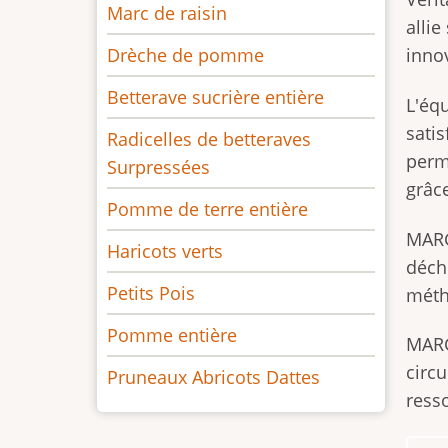
Marc de raisin
alli
Drèche de pomme
inno
Betterave sucrière entière
L'éq
satis
Radicelles de betteraves
perm
Surpressées
grâc
Pomme de terre entière
MARG
Haricots verts
déche
Petits Pois
méth
Pomme entière
MARG
circu
Pruneaux Abricots Dattes
ress