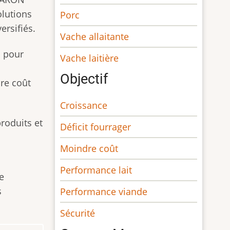
olutions
Porc
ersifiés.
Vache allaitante
l pour
Vache laitière
Objectif
re coût
Croissance
oduits et
Déficit fourrager
a
Moindre coût
Performance lait
e
s
Performance viande
Sécurité