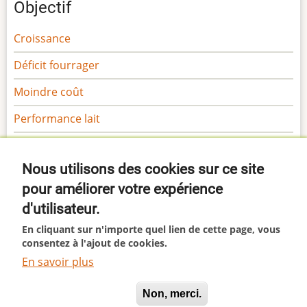
Objectif
Croissance
Déficit fourrager
Moindre coût
Performance lait
Performance viande
Nous utilisons des cookies sur ce site
Sécurité
pour améliorer votre expérience
Gamme Margaron
d'utilisateur.
Gamme Marga
En cliquant sur n'importe quel lien de cette page, vous
consentez à l'ajout de cookies.
En savoir plus
This site uses cookies. By continuing to browse the site
© 2026 Margaron, All rights reserved.
Oui, je suis d'accord
Non, merci.
you are agreeing to our use of cookies.
I agree