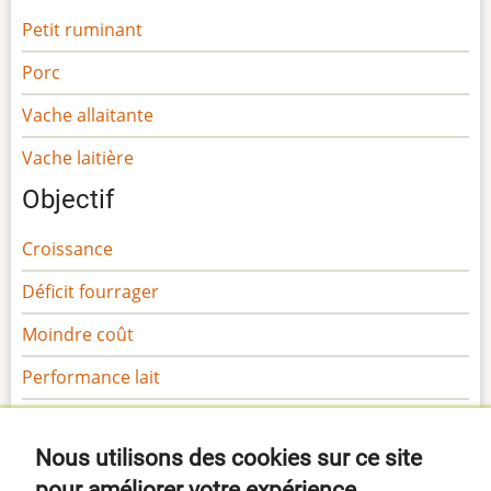
Petit ruminant
Porc
Vache allaitante
Vache laitière
Objectif
Croissance
Déficit fourrager
Moindre coût
Performance lait
Performance viande
Nous utilisons des cookies sur ce site
Sécurité
pour améliorer votre expérience