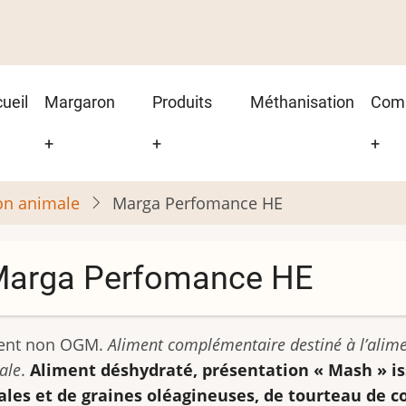
in
ueil
Margaron
Produits
Méthanisation
Com
vigation
+
+
+
ion animale
Marga Perfomance HE
arga Perfomance HE
ent non OGM.
Aliment complémentaire destiné à l’alim
ale
.
Aliment déshydraté, présentation « Mash » i
ales et de graines oléagineuses, de tourteau de co