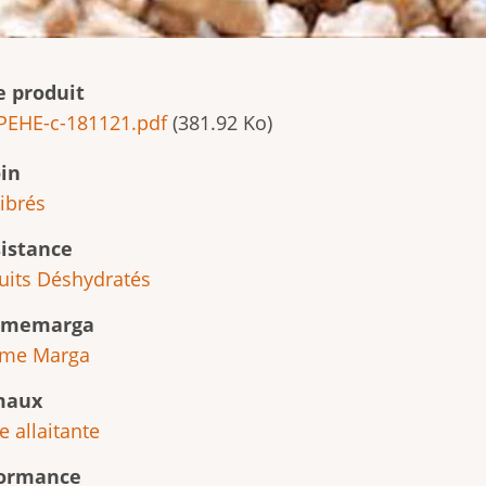
e produit
EHE-c-181121.pdf
(381.92 Ko)
in
librés
istance
uits Déshydratés
memarga
me Marga
maux
 allaitante
formance