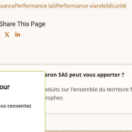
ssance
Performance lait
Performance viande
Sécurité
Share This Page
'est-ce que Margaron SAS peut vous apporter ?
pour
 livraison des coproduits sur l’ensemble du territoire 
 dans les pays limitrophes
vous consentez