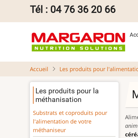
Aller
Tél : 04 76 36 20 66
au
contenu
principal
Ma
Acc
na
Accueil
Les produits pour l'alimentat
Les produits pour la
M
méthanisation
Substrats et coproduits pour
Alim
l'alimentation de votre
anim
méthaniseur
céré