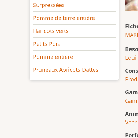
Surpressées
Pomme de terre entière
Fich
Haricots verts
MARP
Petits Pois
Beso
Pomme entière
Equi
Pruneaux Abricots Dattes
Cons
Prod
Gam
Gam
Ani
Vache
Per