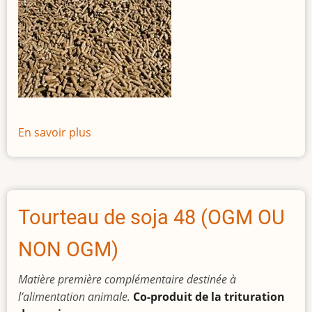
En savoir plus
sur
Drêche
de
blé
déshydratée
Tourteau de soja 48 (OGM OU
NON OGM)
Matière première complémentaire destinée à
l’alimentation animale.
Co-produit de la trituration