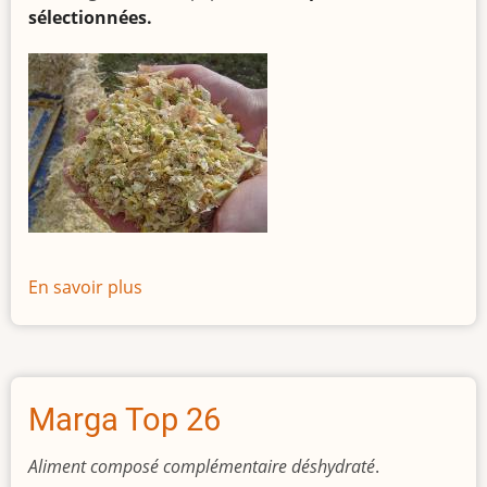
OGM
sélectionnées.
En savoir plus
sur
Maïs
Épi
Marga Top 26
Aliment composé complémentaire déshydraté
.