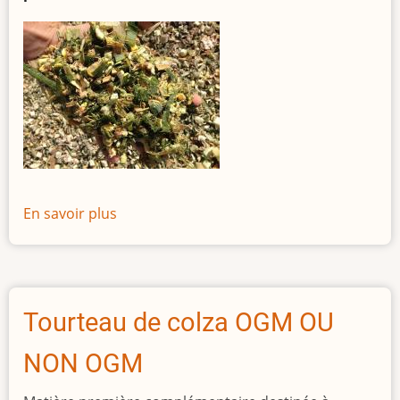
OGM)
En savoir plus
sur
Maïs
plante
entière
Tourteau de colza OGM OU
NON OGM