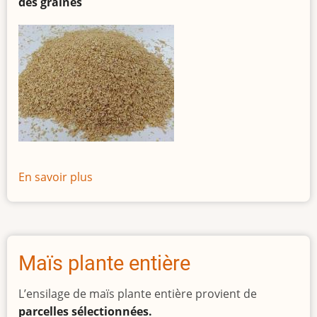
des graines
En savoir plus
sur
Tourteau
de
soja
48
Maïs plante entière
(OGM
OU
L’ensilage de maïs plante entière provient de
NON
parcelles sélectionnées.