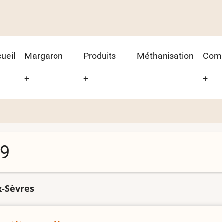
in
ueil
Margaron
Produits
Méthanisation
Com
vigation
+
+
+
9
-Sèvres