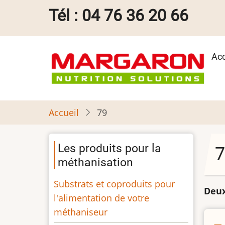
Aller
Tél : 04 76 36 20 66
au
contenu
principal
Ma
Acc
na
Accueil
79
Les produits pour la
7
méthanisation
Substrats et coproduits pour
Deux
l'alimentation de votre
méthaniseur