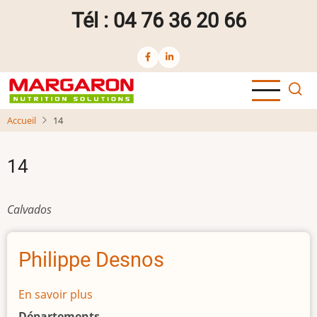
Aller
Tél : 04 76 36 20 66
au
contenu
principal
Accueil
14
14
Calvados
Philippe Desnos
En savoir plus
sur
Philippe
Départements