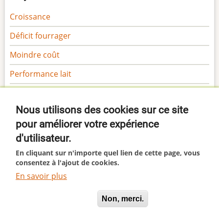
Croissance
Déficit fourrager
Moindre coût
Performance lait
Performance viande
Nous utilisons des cookies sur ce site
Sécurité
pour améliorer votre expérience
Gamme Margaron
d'utilisateur.
Gamme Marga
En cliquant sur n'importe quel lien de cette page, vous
consentez à l'ajout de cookies.
En savoir plus
This site uses cookies. By continuing to browse the site
© 2026 Margaron, All rights reserved.
Oui, je suis d'accord
Non, merci.
you are agreeing to our use of cookies.
I agree