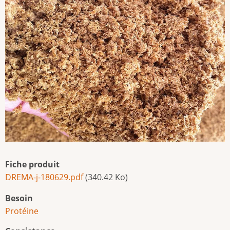
Fiche produit
DREMA-j-180629.pdf
(340.42 Ko)
Besoin
Protéine