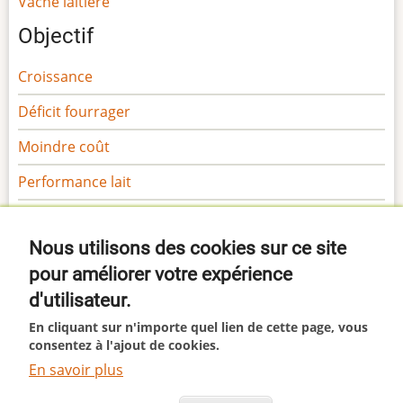
Vache laitière
Objectif
Croissance
Déficit fourrager
Moindre coût
Performance lait
Performance viande
Nous utilisons des cookies sur ce site
Sécurité
pour améliorer votre expérience
Gamme Margaron
d'utilisateur.
Gamme Marga
En cliquant sur n'importe quel lien de cette page, vous
consentez à l'ajout de cookies.
En savoir plus
This site uses cookies. By continuing to browse the site
© 2026 Margaron, All rights reserved.